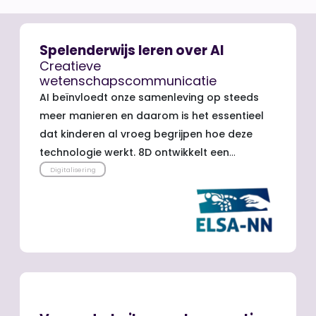
Spelenderwijs leren over AI
Creatieve
wetenschapscommunicatie
AI beïnvloedt onze samenleving op steeds
meer manieren en daarom is het essentieel
dat kinderen al vroeg begrijpen hoe deze
technologie werkt. 8D ontwikkelt een
modulair lesprogramma waarin AI tastbaar
Digitalisering
wordt gemaakt via interactieve spellen. Het
programma is inzetbaar op verschillende
locaties, zoals festivals, musea of (mobiele)
klaslokalen.